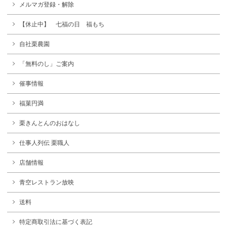
メルマガ登録・解除
【休止中】 七福の日 福もち
自社栗農園
「無料のし」ご案内
催事情報
福菓円満
栗きんとんのおはなし
仕事人列伝 栗職人
店舗情報
青空レストラン放映
送料
特定商取引法に基づく表記