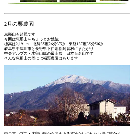
2月の栗農園
恵那山も綺麗です
今回は恵那山をちょっとお勉強
標高は2,191ｍ 北緯35度26分37秒 東経137度35分50秒
岐阜県中津川市と長野県下伊那郡阿智村にまたがり
中央アルプス・木曽山脈の最南端 日本百名山です
そんな恵那山の麓に七福栗農園はあります
中央アルプス・木曽山脈から吹き下ろす冷たいつめたい風に吹かれ