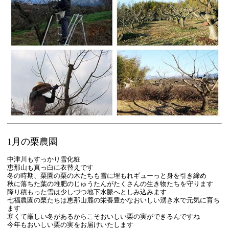
1月の栗農園
中津川もすっかり雪化粧
恵那山も真っ白に衣替えです
冬の時期、栗園の栗の木たちも雪に埋もれギューっと身を引き締め
秋に落ちた葉の堆肥のじゅうたんがたくさんの生き物たちを守ります
降り積もった雪は少しづつ地下水脈へとしみ込みます
七福農園の栗たちは恵那山麓の栄養豊かなおいしい湧き水で元気に育ち
ます
寒くて厳しい冬があるからこそおいしい栗の実ができるんですね
今年もおいしい栗の実をお届けいたします