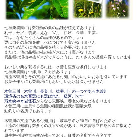
七福栗農園には数種類の栗の品種が植えてあります
利平、丹沢、筑波、えな、宝月、伊吹、金華、出雲…
では、なぜたくさんの品種があるのでしょう
栗は自分の花粉を雌しべにつけても実がなりません
そのため近くに他の品種を植える必要があります
または、他の品種の枝の接ぎ木により実がなります
異品種の混植や接ぎ木ができるように、たくさんの品種を育てています
おいしい栗を栽培するには、水源も重要な条件になります
七福栗農園は中津川に２カ所あります
清流木曽川とその支流にあたる付知川のおいしいお水を引いています
お菓子作りにも栗栽培にもおいしいお水は欠かせません
木曽三川（木曽川、長良川、揖斐川）の一つである木曽川
環境省の名水百選にも選ばれた一級河川です
飛水峡や奇岩怪石
からなる恵那峡、養老の滝などもあります
木曽三川に生息する魚類の種類数は我が国最大級
鮎釣りの名所でもあります
木曽川の支流である付知川は、岐阜県名水50選に選ばれた名水
上流の付知峡は数多くの渓谷や滝があり、裏木曽県立自然公園に指定さ
れています
原生林や旧神宮備林が残っており、紅葉の名所でも有名です