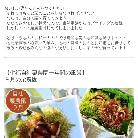
おいしい栗きんとんをつくりたい
それにはもっと栗のことを知らなければいけない
ならば、自分で栗を育ててみよう
ただでさえ忙しい状況なので、当然家族からはブーイングの連続
しかし・・・栗農園はじめてしまいました
とはいうものの、私一人の力では時間も労力も知識も足りず・・・
地元栗農家の心強い先輩方、地元の皆様のお力とお知恵をお借りして
家族・親せきみんなの協力があり、おいしい栗の実が育っています
【七福自社栗農園一年間の風景】
９月の栗農園