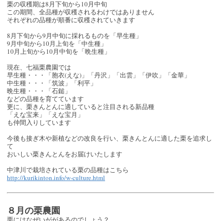
栗の収穫期は8月下旬から10月中旬
この期間、全品種が収穫されるわけではありません
それぞれの品種が順番に収穫されていきます
8月下旬から9月中旬に採れるものを「早生種」
9月中旬から10月上旬を「中生種」
10月上旬から10月中旬を「晩生種」
現在、七福栗農園では
早生種・・・「胞衣(えな)」「丹沢」「出雲」「伊吹」「金華」
中生種・・・「筑波」「利平」
晩生種・・・「石鎚」
などの品種を育てています
更に、栗きんとんに適していると注目される新品種
「えな宝来」「えな宝月」
も仲間入りしています
今後も接ぎ木や新植などの改良を行い、栗きんとんに適した栗を追求し
て
おいしい栗きんとんをお届けいたします
中津川で栽培されている栗の品種はこちら
http://kurikinton.info/w-culture.html
８月の栗農園
栗にはなぜいががあるのでしょう？