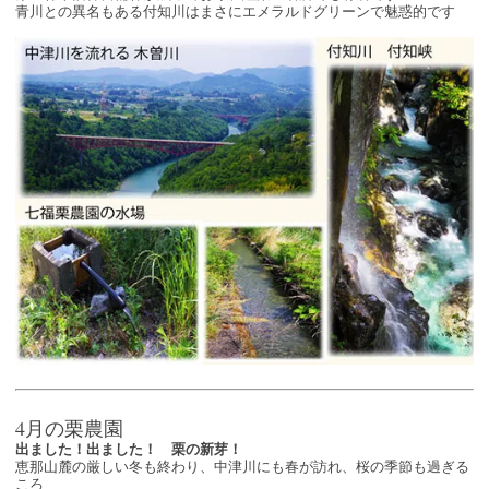
青川との異名もある付知川はまさにエメラルドグリーンで魅惑的です
4月の栗農園
出ました！出ました！ 栗の新芽！
恵那山麓の厳しい冬も終わり、中津川にも春が訪れ、桜の季節も過ぎる
ころ