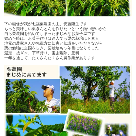
下の画像が我が七福栗農園の主、安藤隆生です
もっと美味しい栗きんとんを作りたいという熱い想いから
自ら栗農園を始めてしまったまじめなお菓子屋です
始めた時は、お菓子作りは達人でも栗の栽培はド素人
地元の農家さんや先輩方に知恵と知識をいただきながら
栗の勉強に全国を歩き、栗栽培も５年目になりました
選定、接ぎ木、下草狩り、害虫駆除、肥料…
一年を通して、たくさんたくさん農作業があります