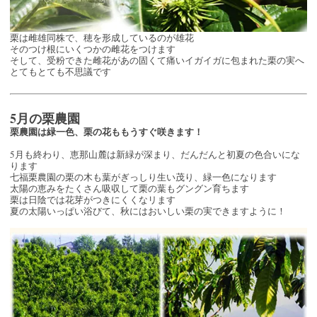
栗は雌雄同株で、穂を形成しているのが雄花
そのつけ根にいくつかの雌花をつけます
そして、受粉できた雌花があの固くて痛いイガイガに包まれた栗の実へ
とてもとても不思議です
5月の栗農園
栗農園は緑一色、栗の花ももうすぐ咲きます！
5月も終わり、恵那山麓は新緑が深まり、だんだんと初夏の色合いにな
ります
七福栗農園の栗の木も葉がぎっしり生い茂り、緑一色になります
太陽の恵みをたくさん吸収して栗の葉もグングン育ちます
栗は日陰では花芽がつきにくくなリます
夏の太陽いっぱい浴びて、秋にはおいしい栗の実できますように！