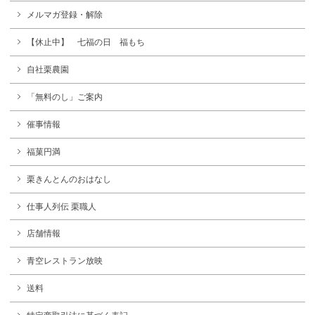
メルマガ登録・解除
【休止中】 七福の日 福もち
自社栗農園
「無料のし」ご案内
催事情報
福菓円満
栗きんとんのおはなし
仕事人列伝 栗職人
店舗情報
青空レストラン放映
送料