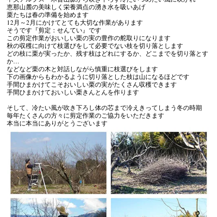
恵那山麓の美味しく栄養満点の湧き水を吸いあげ
栗たちは春の準備を始めます
12月～2月にかけてとても大切な作業があります
そうです『剪定：せんてい』です
この剪定作業がおいしい栗の実の豊作の舵取りになります
秋の収穫に向けて枝選びをして必要でない枝を切り落とします
どの枝に栗が実ったか、残す枝はどれにするか、どこまでを切り落とす
か…
などなど栗の木と対話しながら慎重に枝選びをします
下の画像からもわかるように切り落とした枝は山になるほどです
手間ひまかけてこそおいしい栗の実がたくさん収穫できます
手間ひまかけておいしい栗きんとんを作ります
そして、冷たい風が吹き下ろし体の芯まで冷えきってしまう冬の時期
毎年たくさんの方々に剪定作業のご協力をいただきます
本当に本当にありがとうございます