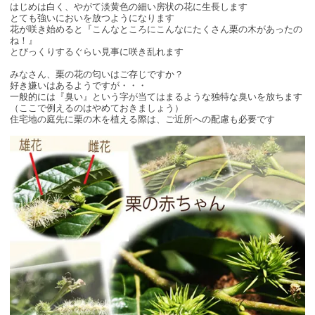
はじめは白く、やがて淡黄色の細い房状の花に生長します
とても強いにおいを放つようになります
花が咲き始めると『こんなところにこんなにたくさん栗の木があったの
ね！』
とびっくりするぐらい見事に咲き乱れます
みなさん、栗の花の匂いはご存じですか？
好き嫌いはあるようですが・・・
一般的には『臭い』という字が当てはまるような独特な臭いを放ちます
（ここで例えるのはやめておきましょう）
住宅地の庭先に栗の木を植える際は、ご近所への配慮も必要です