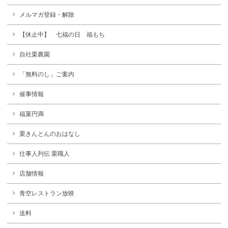
メルマガ登録・解除
【休止中】 七福の日 福もち
自社栗農園
「無料のし」ご案内
催事情報
福菓円満
栗きんとんのおはなし
仕事人列伝 栗職人
店舗情報
青空レストラン放映
送料