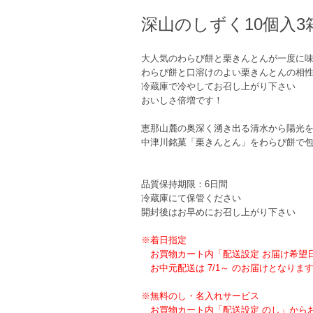
深山のしずく10個入3
大人気のわらび餅と栗きんとんが一度に
わらび餅と口溶けのよい栗きんとんの相
冷蔵庫で冷やしてお召し上がり下さい
おいしさ倍増です！
恵那山麓の奥深く湧き出る清水から陽光
中津川銘菓「栗きんとん」をわらび餅で
品質保持期限：6日間
冷蔵庫にて保管ください
開封後はお早めにお召し上がり下さい
※着日指定
お買物カート内「配送設定 お届け希望
お中元配送は 7/1～ のお届けとなりま
※無料のし・名入れサービス
お買物カート内「配送設定 のし」から