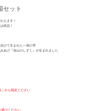
箱セット
味わえます！
性は絶品！
を浴びて生まれた一滴の雫
包みあげ『深山のしずく』が生まれました
日」から指定ください
す
お選びください