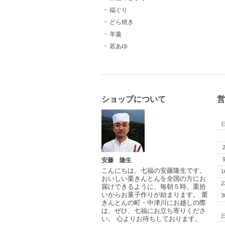
福ぐり
どら焼き
羊羹
若あゆ
ショップについて
営
安藤 隆生
こんにちは。七福の安藤隆生です。
1
おいしい栗きんとんを全国の方にお
2
届けできるように、毎朝５時、栗拾
いからお菓子作りが始まります。 栗
3
きんとんの町・中津川にお越しの際
は、ぜひ、七福にお立ち寄りくださ
い。 心よりお待ちしております。