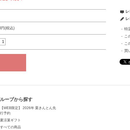
レ
レ
00円(税込)
特
こ
こ
買
ループから探す
【WEB限定】 2026年 栗きんとん先
行予約
夏涼菓ギフト
すべての商品