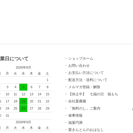
業日について
ショップホーム
お問い合わせ
2026年8月
お支払い方法について
日
月
火
水
木
金
土
配送方法・送料について
1
メルマガ登録・解除
2
3
4
5
6
7
8
【休止中】 七福の日 福もち
9
10
11
12
13
14
15
自社栗農園
6
17
18
19
20
21
22
「無料のし」ご案内
3
24
25
26
27
28
29
催事情報
0
31
2026年9月
福菓円満
日
月
火
水
木
金
土
栗きんとんのおはなし