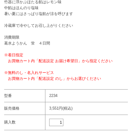
竹器に浮かぶほたる餡はレモン味
中餡はほんのり塩味
暑い夏にはさっぱり塩餡が涼を呼びます
冷蔵庫で冷やしてお召し上がりください
消費期限
葛水ようかん 蛍 ４日間
※着日指定
お買物カート内「配送設定 お届け希望日」から指定ください
※無料のし・名入れサービス
お買物カート内「配送設定 のし」からお選びください
型番
2234
販売価格
3,551円(税込)
購入数