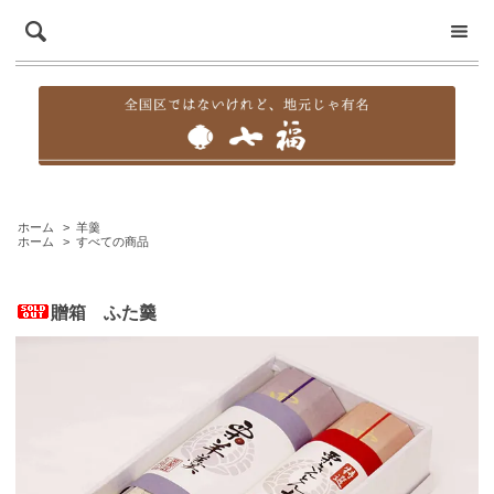
ホーム
>
羊羹
ホーム
>
すべての商品
贈箱 ふた羹