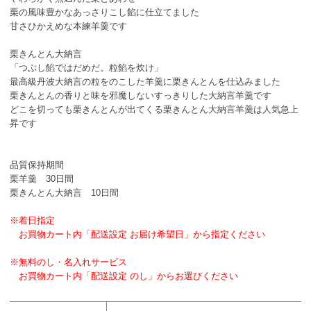
栗の風味豊かなあっさりこし餡に仕立てました
甘さひかえめな本練羊羹です
栗きんとん大納言
「つぶし餡ではだめだ。粒餡を炊け」
最高級丹波大納言の粒をのこした羊羹に栗きんとんを仕込みました
栗きんとんの香りと味を邪魔しないすっきりした大納言羊羹です
どこを切っても栗きんとんが出てくる栗きんとん大納言羊羹は人気急上
昇です
品質保持期間
栗羊羹 30日間
栗きんとん大納言 10日間
※着日指定
お買物カート内「配送設定 お届け希望日」から指定ください
※無料のし・名入れサービス
お買物カート内「配送設定 のし」からお選びください