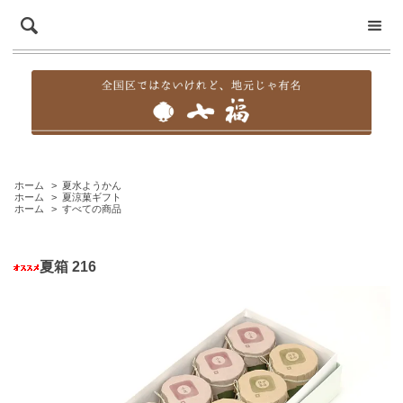
ホーム
>
夏水ようかん
ホーム
>
夏涼菓ギフト
ホーム
>
すべての商品
夏箱 216