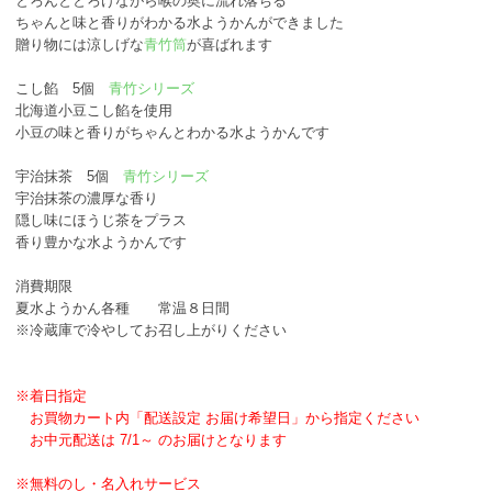
とろんととろけながら喉の奥に流れ落ちる
ちゃんと味と香りがわかる水ようかんができました
贈り物には涼しげな
青竹筒
が喜ばれます
こし餡 5個
青竹シリーズ
北海道小豆こし餡を使用
小豆の味と香りがちゃんとわかる水ようかんです
宇治抹茶 5個
青竹シリーズ
宇治抹茶の濃厚な香り
隠し味にほうじ茶をプラス
香り豊かな水ようかんです
消費期限
夏水ようかん各種 常温８日間
※冷蔵庫で冷やしてお召し上がりください
※着日指定
お買物カート内「配送設定 お届け希望日」から指定ください
お中元配送は 7/1～ のお届けとなります
※無料のし・名入れサービス