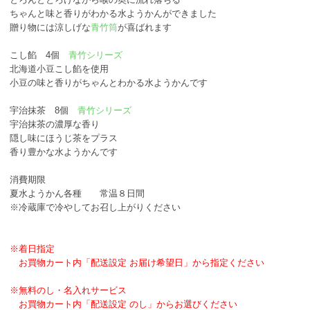
ちゃんと味と香りがわかる水ようかんができました
贈り物には涼しげな
青竹筒
が喜ばれます
こし餡 4個
青竹シリーズ
北海道小豆こし餡を使用
小豆の味と香りがちゃんとわかる水ようかんです
宇治抹茶 8個
青竹シリーズ
宇治抹茶の濃厚な香り
隠し味にほうじ茶をプラス
香り豊かな水ようかんです
消費期限
夏水ようかん各種 常温８日間
※冷蔵庫で冷やしてお召し上がりください
※着日指定
お買物カート内「配送設定 お届け希望日」から指定ください
※無料のし・名入れサービス
お買物カート内「配送設定 のし」からお選びください