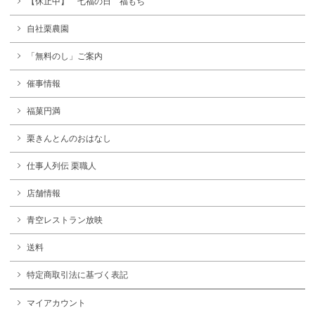
【休止中】 七福の日 福もち
自社栗農園
「無料のし」ご案内
催事情報
福菓円満
栗きんとんのおはなし
仕事人列伝 栗職人
店舗情報
青空レストラン放映
送料
特定商取引法に基づく表記
マイアカウント