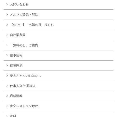
お問い合わせ
メルマガ登録・解除
【休止中】 七福の日 福もち
自社栗農園
「無料のし」ご案内
催事情報
福菓円満
栗きんとんのおはなし
仕事人列伝 栗職人
店舗情報
青空レストラン放映
送料