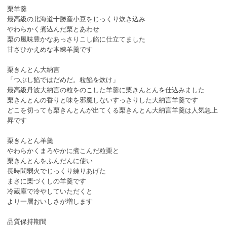
栗羊羹
最高級の北海道十勝産小豆をじっくり炊き込み
やわらかく煮込んだ栗とあわせ
栗の風味豊かなあっさりこし餡に仕立てました
甘さひかえめな本練羊羹です
栗きんとん大納言
「つぶし餡ではだめだ。粒餡を炊け」
最高級丹波大納言の粒をのこした羊羹に栗きんとんを仕込みました
栗きんとんの香りと味を邪魔しないすっきりした大納言羊羹です
どこを切っても栗きんとんが出てくる栗きんとん大納言羊羹は人気急上
昇です
栗きんとん羊羹
やわらかくまろやかに煮こんだ粒栗と
栗きんとんをふんだんに使い
長時間弱火でじっくり練りあげた
まさに栗づくしの羊羹です
冷蔵庫で冷やしていただくと
より一層おいしさが増します
品質保持期間