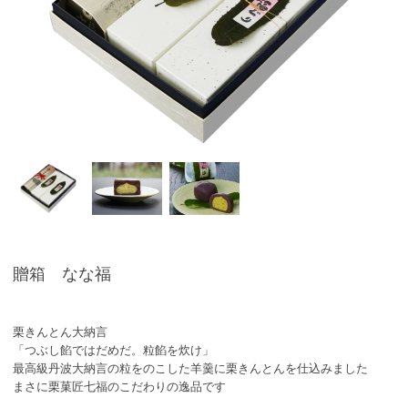
贈箱 なな福
栗きんとん大納言
「つぶし餡ではだめだ。粒餡を炊け」
最高級丹波大納言の粒をのこした羊羹に栗きんとんを仕込みました
まさに栗菓匠七福のこだわりの逸品です