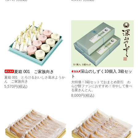
深山のしずく10個入 3箱セッ
夏箱 001 ご家族向き
ト
夏箱 001 とろけるおいしさ葛水ようか
ん ご家族向き
大特価！3箱セットでおまとめ割引 わ
らび餅ファンにおすすめ！冷やして食べ
5,570円(税込)
る栗きんとん。
8,000円(税込)