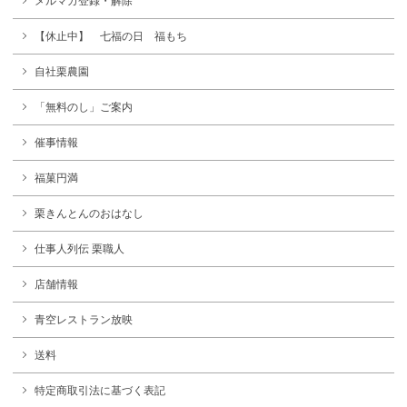
メルマガ登録・解除
【休止中】 七福の日 福もち
自社栗農園
「無料のし」ご案内
催事情報
福菓円満
栗きんとんのおはなし
仕事人列伝 栗職人
店舗情報
青空レストラン放映
送料
特定商取引法に基づく表記