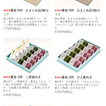
夏箱 504 おまとめ品3箱セ
夏箱 505 おまとめ品3箱セ
ット
ット
超お買得！おまとめ品3箱セット 法
超お買得！おまとめ品3箱セット 法
人・個人事業主さまにもおすすめです
人・個人事業主さまにもおすすめです
こし餡と宇治抹茶の定番夏水ようかん
フルーツいっぱい彩り鮮やか夏水ようか
ん
7,700円(税込)
8,600円(税込)
夏箱 208 ご家族向き
夏箱 205 少人数向き
夏GIFT ご家族向き 夏水ようかん こ
夏GIFT 少人数向き つるんととろん
し餡と宇治抹茶 深山のしずくの詰合
ちゃんと味と香りのわかる水ようかん
せ 七福夏の定番商品 ご挨拶におすす
夏のご挨拶におすすめです
めです
3,051円(税込)
4,450円(税込)