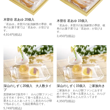
木曽谷 若あゆ 20個入
木曽谷 若あゆ 15個入
「若あゆ」木曽川の鮎漁解禁の季節、岐
「若あゆ」木曽川の鮎漁解禁の季節、岐
阜のお菓子屋では「若あゆ」が並びま
阜のお菓子屋では「若あゆ」が並びま
す。
す。
4,914円(税込)
3,450円(税込)
深山のしずく20個入 大人数タイ
深山のしずく15個入 ご家族向き
プ
ご家族向き わらび餅ファンにおすす
め！冷やして食べる栗きんとん わらび
恵那峡SAで販売中！ わらび餅ファンに
餅の中に栗きんとんが入ってます
おすすめ！冷やして食べる栗きんとん。
栗きんとんとあっさりこし餡をわらび餅
4,350円(税込)
で包みました。七福定番商品です。
5,749円(税込)