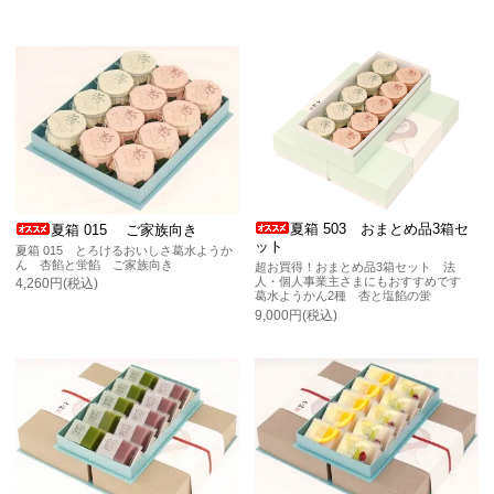
夏箱 503 おまとめ品3箱セ
夏箱 015 ご家族向き
ット
夏箱 015 とろけるおいしさ葛水ようか
ん 杏餡と蛍餡 ご家族向き
超お買得！おまとめ品3箱セット 法
人・個人事業主さまにもおすすめです
4,260円(税込)
葛水ようかん2種 杏と塩餡の蛍
9,000円(税込)