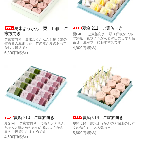
夏箱 211 ご家族向き
葛水ようかん 栗 15個 ご
家族向き
夏GIFT ご家族向き 彩り鮮やかフルー
ツ満載 夏水ようかんと深山のしずく詰
ご家族向き 葛水ようかんこし餡に栗の
合せ 夏ギフトにおすすめです
蜜煮を入れました 竹の器が夏のおもて
4,800円(税込)
なしに最適です
6,300円(税込)
夏箱 210 ご家族向き
夏箱 014 ご家族向き
夏GIFT ご家族向き つるんととろん
夏箱 014 葛水ようかん杏と深山のしず
ちゃんと味と香りのわかる水ようかん
くの詰合せ 大人数向き
夏のご挨拶におすすめです
5,690円(税込)
4,500円(税込)