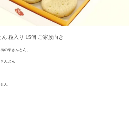
 粒入り 15個 ご家族向き
七福の栗きんとん」
栗きんとん
ません