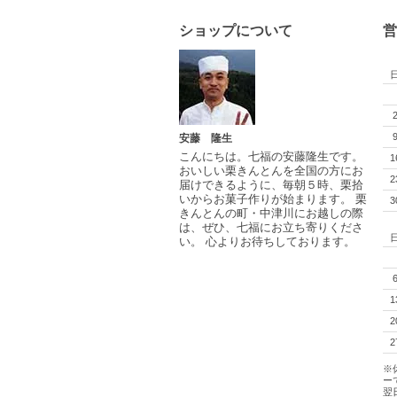
ショップについて
営
安藤 隆生
こんにちは。七福の安藤隆生です。
1
おいしい栗きんとんを全国の方にお
2
届けできるように、毎朝５時、栗拾
いからお菓子作りが始まります。 栗
3
きんとんの町・中津川にお越しの際
は、ぜひ、七福にお立ち寄りくださ
い。 心よりお待ちしております。
1
2
2
※
ー
翌