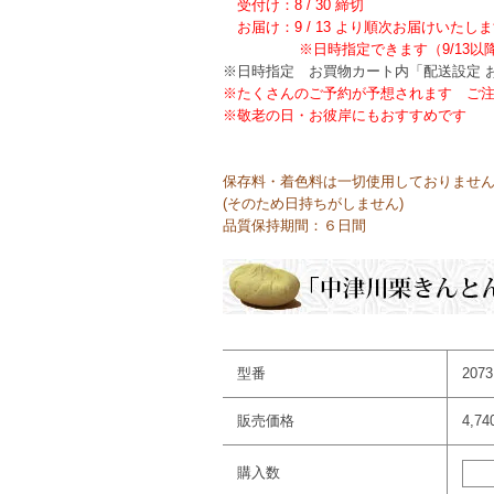
受付け：
8 / 30
締切
お届け：
9 / 13
より順次お届けいたし
※日時指定できます（9/13以
※日時指定 お買物カート内「配送設定 
※たくさんのご予約が予想されます ご
※敬老の日・お彼岸にもおすすめです
保存料・着色料は一切使用しておりま
(そのため日持ちがしません)
品質保持期間：６日間
型番
2073
販売価格
4,7
購入数