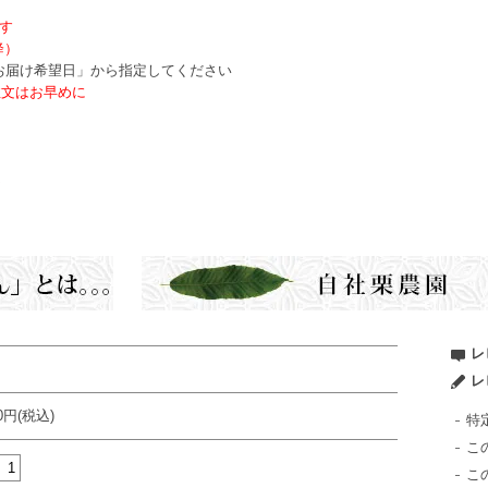
ます
降）
お届け希望日」から指定してください
注文はお早めに
せん
レ
レ
40円(税込)
特
こ
こ