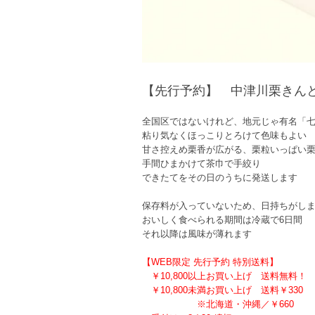
【先行予約】 中津川栗きんとん
全国区ではないけれど、地元じゃ有名「
粘り気なくほっこりとろけて色味もよい
甘さ控えめ栗香が広がる、栗粒いっぱい
手間ひまかけて茶巾で手絞り
できたてをその日のうちに発送します
保存料が入っていないため、日持ちがし
おいしく食べられる期間は冷蔵で6日間
それ以降は風味が薄れます
【WEB限定 先行予約 特別送料】
￥10,800以上お買い上げ 送料無料！
￥10,800未満お買い上げ 送料￥330
※北海道・沖縄／￥660