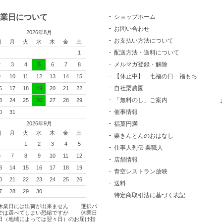
業日について
ショップホーム
お問い合わせ
2026年8月
お支払い方法について
日
月
火
水
木
金
土
配送方法・送料について
1
メルマガ登録・解除
2
3
4
5
6
7
8
【休止中】 七福の日 福もち
9
10
11
12
13
14
15
自社栗農園
6
17
18
19
20
21
22
「無料のし」ご案内
3
24
25
26
27
28
29
催事情報
0
31
2026年9月
福菓円満
日
月
火
水
木
金
土
栗きんとんのおはなし
1
2
3
4
5
仕事人列伝 栗職人
6
7
8
9
10
11
12
店舗情報
3
14
15
16
17
18
19
青空レストラン放映
0
21
22
23
24
25
26
送料
7
28
29
30
特定商取引法に基づく表記
休業日には出荷が出来ません 選択バ
では選べてしまい恐縮ですが 休業日
日（地域によっては翌々日）のお届け指